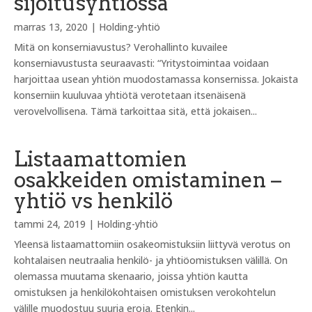
sijoitusyhtiössä
marras 13, 2020
|
Holding-yhtiö
Mitä on konserniavustus? Verohallinto kuvailee
konserniavustusta seuraavasti: “Yritystoimintaa voidaan
harjoittaa usean yhtiön muodostamassa konsernissa. Jokaista
konserniin kuuluvaa yhtiötä verotetaan itsenäisenä
verovelvollisena. Tämä tarkoittaa sitä, että jokaisen...
Listaamattomien
osakkeiden omistaminen –
yhtiö vs henkilö
tammi 24, 2019
|
Holding-yhtiö
Yleensä listaamattomiin osakeomistuksiin liittyvä verotus on
kohtalaisen neutraalia henkilö- ja yhtiöomistuksen välillä. On
olemassa muutama skenaario, joissa yhtiön kautta
omistuksen ja henkilökohtaisen omistuksen verokohtelun
välille muodostuu suuria eroja. Etenkin...