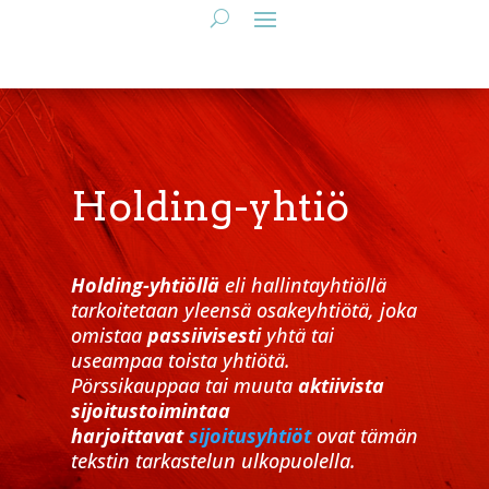
Holding-yhtiö
Holding-yhtiöllä
eli hallintayhtiöllä
tarkoitetaan yleensä osakeyhtiötä, joka
omistaa
passiivisesti
yhtä tai
useampaa toista yhtiötä.
Pörssikauppaa tai muuta
aktiivista
sijoitustoimintaa
harjoittavat
sijoitusyhtiöt
ovat tämän
tekstin tarkastelun ulkopuolella.