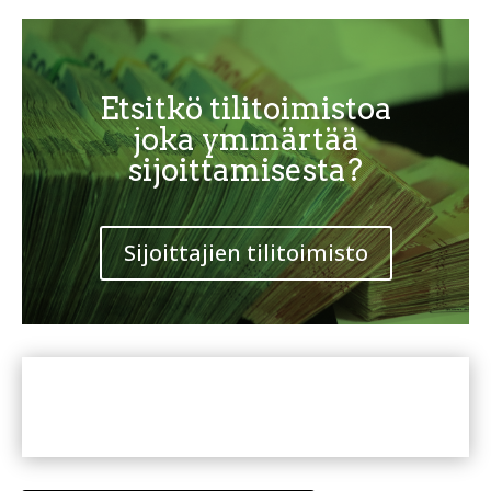
Etsitkö tilitoimistoa
joka ymmärtää
sijoittamisesta?
Sijoittajien tilitoimisto
Uusimmat kirjoituksemme täydentävät
Inderesin analyysipalvelua