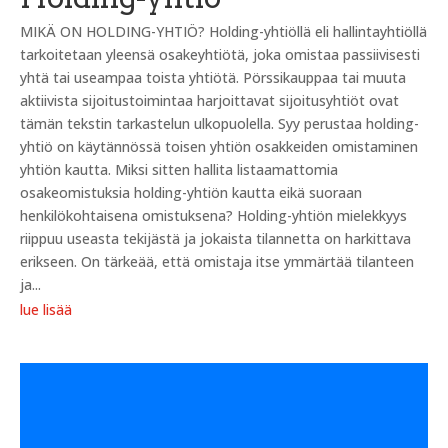
MIKÄ ON HOLDING-YHTIÖ? Holding-yhtiöllä eli hallintayhtiöllä
tarkoitetaan yleensä osakeyhtiötä, joka omistaa passiivisesti
yhtä tai useampaa toista yhtiötä. Pörssikauppaa tai muuta
aktiivista sijoitustoimintaa harjoittavat sijoitusyhtiöt ovat
tämän tekstin tarkastelun ulkopuolella. Syy perustaa holding-
yhtiö on käytännössä toisen yhtiön osakkeiden omistaminen
yhtiön kautta. Miksi sitten hallita listaamattomia
osakeomistuksia holding-yhtiön kautta eikä suoraan
henkilökohtaisena omistuksena? Holding-yhtiön mielekkyys
riippuu useasta tekijästä ja jokaista tilannetta on harkittava
erikseen. On tärkeää, että omistaja itse ymmärtää tilanteen
ja...
lue lisää