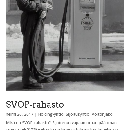
SVOP-rahasto
helmi 26, 2017
|
Holding-yhtiö
,
Sijoitusyhtiö
,
Voitonjako
Mikä on SVOP-rahasto? Sijoitetun vapaan oman pääoman
rahasto eli SVOP-rahasto on kirjanpidollinen käsite, eikä siis