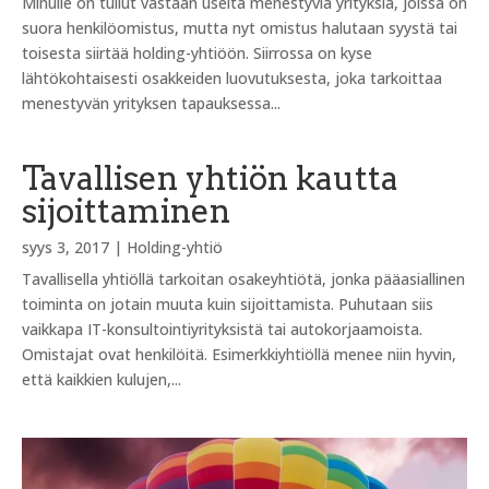
Minulle on tullut vastaan useita menestyviä yrityksiä, joissa on
suora henkilöomistus, mutta nyt omistus halutaan syystä tai
toisesta siirtää holding-yhtiöön. Siirrossa on kyse
lähtökohtaisesti osakkeiden luovutuksesta, joka tarkoittaa
menestyvän yrityksen tapauksessa...
Tavallisen yhtiön kautta
sijoittaminen
syys 3, 2017
|
Holding-yhtiö
Tavallisella yhtiöllä tarkoitan osakeyhtiötä, jonka pääasiallinen
toiminta on jotain muuta kuin sijoittamista. Puhutaan siis
vaikkapa IT-konsultointiyrityksistä tai autokorjaamoista.
Omistajat ovat henkilöitä. Esimerkkiyhtiöllä menee niin hyvin,
että kaikkien kulujen,...