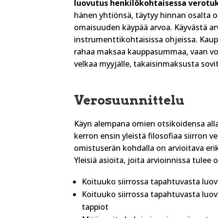
luovutus henkilökohtaisessa verotu
hänen yhtiönsä, täytyy hinnan osalta ol
omaisuuden käypää arvoa. Käyvästä ar
instrumenttikohtaisissa ohjeissa. Kauppa
rahaa maksaa kauppasummaa, vaan voi
velkaa myyjälle, takaisinmaksusta sovit
Verosuunnittelu
Käyn alempana omien otsikoidensa alla
kerron ensin yleistä filosofiaa siirron 
omistuserän kohdalla on arvioitava erik
Yleisiä asioita, joita arvioinnissa tule
Koituuko siirrossa tapahtuvasta luo
Koituuko siirrossa tapahtuvasta luo
tappiot