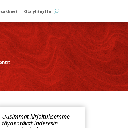
osakkeet
Ota yhteyttä
ntit
Uusimmat kirjoituksemme
täydentävät Inderesin