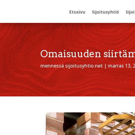
Etusivu
Sijoitusyhtiö
Sijo
Omaisuuden siirtä
mennessä
sijoitusyhtio.net
|
marras 13, 