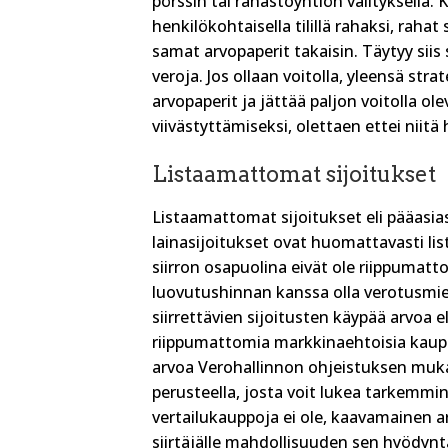
pörssin tai rahastoyhtiön välityksellä
henkilökohtaisella tilillä rahaksi, raha
samat arvopaperit takaisin. Täytyy sii
veroja. Jos ollaan voitolla, yleensä strat
arvopaperit ja jättää paljon voitolla 
viivästyttämiseksi, olettaen ettei nii
Listaamattomat sijoitukset
Listaamattomat sijoitukset eli pääasia
lainasijoitukset ovat huomattavasti list
siirron osapuolina eivät ole riippumatt
luovutushinnan kanssa olla verotusmie
siirrettävien sijoitusten käypää arvoa el
riippumattomia markkinaehtoisia kauppo
arvoa Verohallinnon ohjeistuksen muka
perusteella, josta voit lukea tarkemm
vertailukauppoja ei ole, kaavamainen a
siirtäjälle mahdollisuuden sen hyödynt