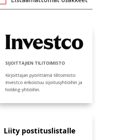

Listaamattomat osakkeet
SIJOITTAJIEN TILITOIMISTO
Kirjoittajan pyörittämä tilitoimisto
Investco erikoistuu sijoitusyhtiöihin ja
holding-yhtiöihin.
Liity postituslistalle