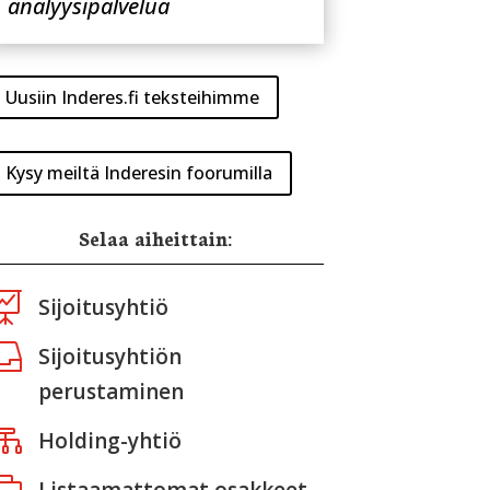
analyysipalvelua
Uusiin Inderes.fi teksteihimme
Kysy meiltä Inderesin foorumilla
Selaa aiheittain:

Sijoitusyhtiö

Sijoitusyhtiön
perustaminen

Holding-yhtiö