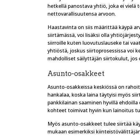
hetkellä panostava yhtiö, joka ei vielä 
nettovarallisuutensa arvoon.
Haastavinta on siis määrittää käypä arvo
siirtämässä, voi lisäksi olla yhtiöjärj
siirroille kuten luovutuslauseke tai va
yhtiöstä, joskus siirtoprosessissa voi k
mahdolliset säilyttäjän siirtokulut, jo
Asunto-osakkeet
Asunto-osakkeissa keskiössä on rahoitu
hankalaa, koska laina täytyisi myös siir
pankkilainan saaminen hyvillä ehdoilla 
kohteet toimivat hyvin kun lainoitus t
Myös asunto-osakkeet tulee siirtää käyv
mukaan esimerkiksi kiinteistövälittäjän