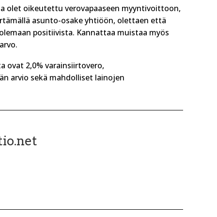
 ja olet oikeutettu verovapaaseen myyntivoittoon,
irtämällä asunto-osake yhtiöön, olettaen että
 olemaan positiivista. Kannattaa muistaa myös
arvo.
 ovat 2,0% varainsiirtovero,
jän arvio sekä mahdolliset lainojen
tio.net