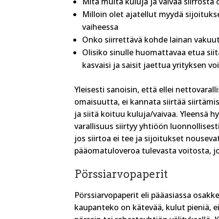
Mitä muita kuluja ja vaivaa siirrosta 
Milloin olet ajatellut myydä sijoitu
vaiheessa
Onko siirrettävä kohde lainan vakuu
Olisiko sinulle huomattavaa etua siit
kasvaisi ja saisit jaettua yrityksen
Yleisesti sanoisin, että ellei nettovaral
omaisuutta, ei kannata siirtää siirtämis
ja siitä koituu kuluja/vaivaa. Yleensä h
varallisuus siirtyy yhtiöön luonnollisest
jos siirtoa ei tee ja sijoitukset nouse
pääomatuloveroa tulevasta voitosta, j
Pörssiarvopaperit
Pörssiarvopaperit eli pääasiassa osakke
kaupanteko on kätevää, kulut pieniä, e