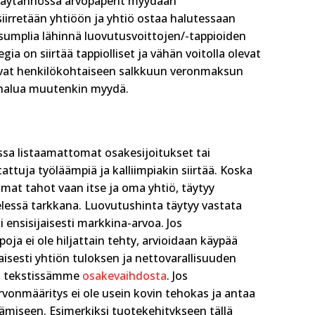
. Käytännössä arvopaperit myydään
t siirretään yhtiöön ja yhtiö ostaa halutessaan
s sumplia lähinnä luovutusvoittojen/-tappioiden
egia on siirtää tappiolliset ja vähän voitolla olevat
olevat henkilökohtaiseen salkkuun veronmaksun
tä halua muutenkin myydä.
ssa listaamattomat osakesijoitukset tai
attuja työläämpiä ja kalliimpiakin siirtää. Koska
omat tahot vaan itse ja oma yhtiö, täytyy
lessä tarkkana. Luovutushinta täytyy vastata
i ensisijaisesti markkina-arvoa. Jos
ja ei ole hiljattain tehty, arvioidaan käypää
isesti yhtiön tuloksen ja nettovarallisuuden
in tekstissämme
osakevaihdosta
. Jos
rvonmääritys ei ole usein kovin tehokas ja antaa
ämiseen. Esimerkiksi tuotekehitykseen tällä