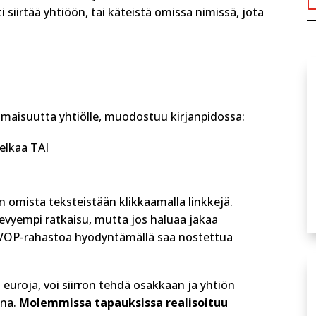
 siirtää yhtiöön, tai käteistä omissa nimissä, jota
omaisuutta yhtiölle, muodostuu kirjanpidossa:
velkaa TAI
n omista teksteistään klikkaamalla linkkejä.
 kevyempi ratkaisu, mutta jos haluaa jakaa
SVOP-rahastoa hyödyntämällä saa nostettua
euroja, voi siirron tehdä osakkaan ja yhtiön
ona.
Molemmissa tapauksissa realisoituu