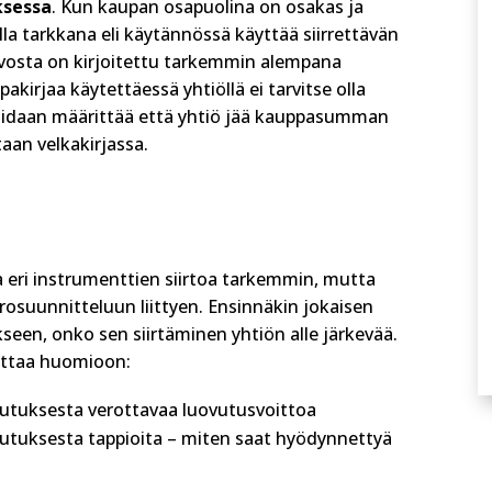
ksessa
. Kun kaupan osapuolina on osakas ja
la tarkkana eli käytännössä käyttää siirrettävän
vosta on kirjoitettu tarkemmin alempana
kirjaa käytettäessä yhtiöllä ei tarvitse olla
daan määrittää että yhtiö jää kauppasumman
aan velkakirjassa.
 eri instrumenttien siirtoa tarkemmin, mutta
verosuunnitteluun liittyen. Ensinnäkin jokaisen
seen, onko sen siirtäminen yhtiön alle järkevää.
e ottaa huomioon:
vutuksesta verottavaa luovutusvoittoa
vutuksesta tappioita – miten saat hyödynnettyä