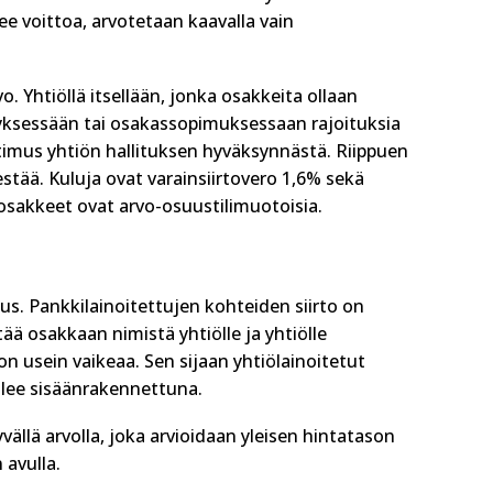
tee voittoa, arvotetaan kaavalla vain
. Yhtiöllä itsellään, jonka osakkeita ollaan
estyksessään tai osakassopimuksessaan rajoituksia
atimus yhtiön hallituksen hyväksynnästä. Riippuen
estää. Kuluja ovat varainsiirtovero 1,6% sekä
s osakkeet ovat arvo-osuustilimuotoisia.
s. Pankkilainoitettujen kohteiden siirto on
tää osakkaan nimistä yhtiölle ja yhtiölle
on usein vaikeaa. Sen sijaan yhtiölainoitetut
ulee sisäänrakennettuna.
ällä arvolla, joka arvioidaan yleisen hintatason
 avulla.