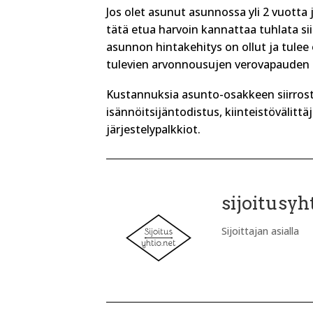
Jos olet asunut asunnossa yli 2 vuotta
tätä etua harvoin kannattaa tuhlata si
asunnon hintakehitys on ollut ja tulee
tulevien arvonnousujen verovapauden 
Kustannuksia asunto-osakkeen siirrosta
isännöitsijäntodistus, kiinteistövälittä
järjestelypalkkiot.
sijoitusyh
Sijoittajan asialla