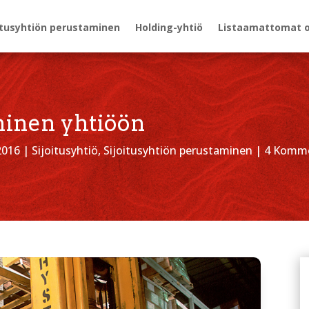
itusyhtiön perustaminen
Holding-yhtiö
Listaamattomat 
minen yhtiöön
2016
|
Sijoitusyhtiö
,
Sijoitusyhtiön perustaminen
|
4 Komme