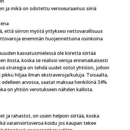
on
ksen ja mikä on odotettu veroseuraamus siinä
tena
ä, että siirron myötä yrityksesi nettovarallisuus
 voittovaroja enemmän huojennettuina osinkoina
lisuuden kasvatusmielessä ole kiirettä siirtää
en ilosta, koska se realisoi veroja ennenaikaisesti
yvä strategia on tehdä uudet ostot yhtiöön, jolloin
i pikku hiljaa ilman ekstraveroja/kuluja. Toisaalta,
vat edelleen arvossa, saatat maksaa henkilönä 34%
oka on yhtiön verotukseen nähden kallista.
et ja rahastot, on usein helpoin siirtää, koska
ikä varainsiirtoveroa koidu jos kaupan tekee