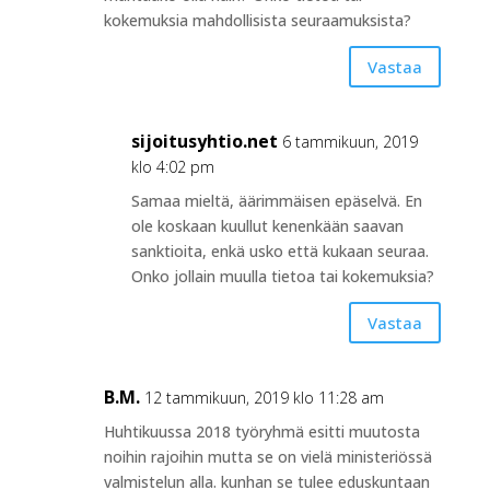
kokemuksia mahdollisista seuraamuksista?
Vastaa
sijoitusyhtio.net
6 tammikuun, 2019
klo 4:02 pm
Samaa mieltä, äärimmäisen epäselvä. En
ole koskaan kuullut kenenkään saavan
sanktioita, enkä usko että kukaan seuraa.
Onko jollain muulla tietoa tai kokemuksia?
Vastaa
B.M.
12 tammikuun, 2019 klo 11:28 am
Huhtikuussa 2018 työryhmä esitti muutosta
noihin rajoihin mutta se on vielä ministeriössä
valmistelun alla. kunhan se tulee eduskuntaan