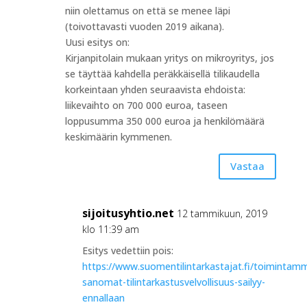
niin olettamus on että se menee läpi
(toivottavasti vuoden 2019 aikana).
Uusi esitys on:
Kirjanpitolain mukaan yritys on mikroyritys, jos
se täyttää kahdella peräkkäisellä tilikaudella
korkeintaan yhden seuraavista ehdoista:
liikevaihto on 700 000 euroa, taseen
loppusumma 350 000 euroa ja henkilömäärä
keskimäärin kymmenen.
Vastaa
sijoitusyhtio.net
12 tammikuun, 2019
klo 11:39 am
Esitys vedettiin pois:
https://www.suomentilintarkastajat.fi/toimintamm
sanomat-tilintarkastusvelvollisuus-sailyy-
ennallaan