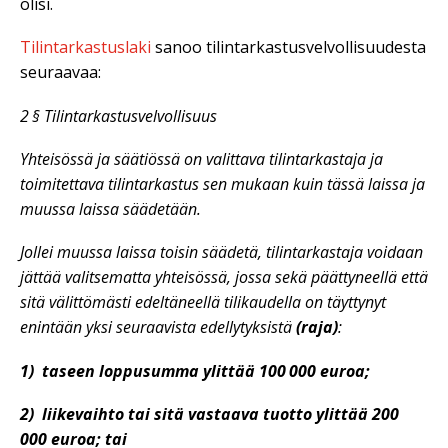
olisi.
Tilintarkastuslaki
sanoo tilintarkastusvelvollisuudesta
seuraavaa:
2
§
Tilintarkastusvelvollisuus
Yhteisössä ja säätiössä on valittava tilintarkastaja ja
toimitettava tilintarkastus sen mukaan kuin tässä laissa ja
muussa laissa säädetään.
Jollei muussa laissa toisin säädetä, tilintarkastaja voidaan
jättää valitsematta yhteisössä, jossa sekä päättyneellä että
sitä välittömästi edeltäneellä tilikaudella on täyttynyt
enintään yksi seuraavista edellytyksistä
(raja)
:
1)
taseen loppusumma ylittää 100
000 euroa;
2)
liikevaihto tai sitä vastaava tuotto ylittää 200
000 euroa; tai