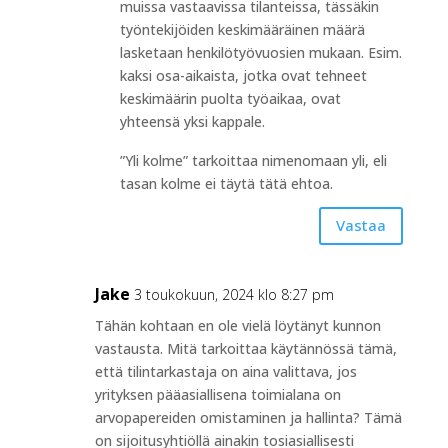
muissa vastaavissa tilanteissa, tässäkin
työntekijöiden keskimääräinen määrä
lasketaan henkilötyövuosien mukaan. Esim.
kaksi osa-aikaista, jotka ovat tehneet
keskimäärin puolta työaikaa, ovat
yhteensä yksi kappale.
”Yli kolme” tarkoittaa nimenomaan yli, eli
tasan kolme ei täytä tätä ehtoa.
Vastaa
Jake
3 toukokuun, 2024 klo 8:27 pm
Tähän kohtaan en ole vielä löytänyt kunnon
vastausta. Mitä tarkoittaa käytännössä tämä,
että tilintarkastaja on aina valittava, jos
yrityksen pääasiallisena toimialana on
arvopapereiden omistaminen ja hallinta? Tämä
on sijoitusyhtiöllä ainakin tosiasiallisesti