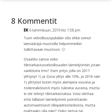
8 Kommentit
EK
6 tammikuun, 2019 klo 1:58 pm
Tuon velvollisuuspykälän olisi ehkä voinut
lainsäätäjä muotoilla helpomminkin
tulkittavaan muotoon. 🙂
Osaatko sanoa onko
tilintarkastusvelvollisuuden laiminlyöntiin jotain
sanktioita tmv? Esim yritys jolla on 2017
ylittynyt 1) ja 2)ssa ylitys alle 10%, ja 2018 vain
1) ylittynyt kuten myös aiempina vuosina ja
todennäköisesti myös tulevina vuosina, mutta
ei ole tehnyt tilintarkastuksia. Voisi olettaa
että tällaiset laiminlyönnit poimittaisiin
automaattisesti tilinpäätöstiedoista, mutta
mahtaako olla näin? Onko tietoa tai