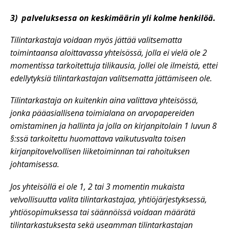
3)
palveluksessa on keskimäärin yli kolme henkilöä.
Tilintarkastaja voidaan myös jättää valitsematta
toimintaansa aloittavassa yhteisössä, jolla ei vielä ole 2
momentissa tarkoitettuja tilikausia, jollei ole ilmeistä, ettei
edellytyksiä tilintarkastajan valitsematta jättämiseen ole.
Tilintarkastaja on kuitenkin aina valittava yhteisössä,
jonka pääasiallisena toimialana on arvopapereiden
omistaminen ja hallinta ja jolla on kirjanpitolain 1 luvun 8
§:ssä tarkoitettu huomattava vaikutusvalta toisen
kirjanpitovelvollisen liiketoiminnan tai rahoituksen
johtamisessa.
Jos yhteisöllä ei ole 1, 2 tai 3 momentin mukaista
velvollisuutta valita tilintarkastajaa, yhtiöjärjestyksessä,
yhtiösopimuksessa tai säännöissä voidaan määrätä
tilintarkastuksesta sekä useamman tilintarkastajan