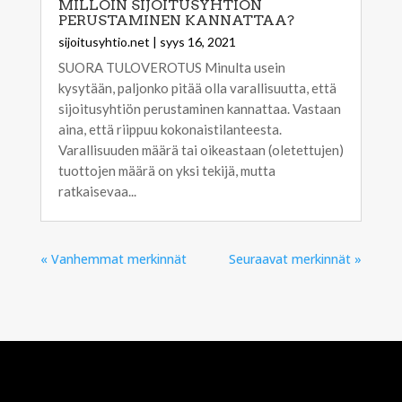
MILLOIN SIJOITUSYHTIÖN
PERUSTAMINEN KANNATTAA?
sijoitusyhtio.net
|
syys 16, 2021
SUORA TULOVEROTUS Minulta usein
kysytään, paljonko pitää olla varallisuutta, että
sijoitusyhtiön perustaminen kannattaa. Vastaan
aina, että riippuu kokonaistilanteesta.
Varallisuuden määrä tai oikeastaan (oletettujen)
tuottojen määrä on yksi tekijä, mutta
ratkaisevaa...
« Vanhemmat merkinnät
Seuraavat merkinnät »