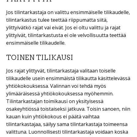
Jos tilintarkastaja on valittu ensimmäiselle tilikaudelle,
tilintarkastus tulee teettää riippumatta siitä,
ylittyivätkö rajat vai eivät. Jos ei oltu valittu ja rajat
ylittyivät, tilintarkastusta ei ole velvollisuutta teettää
ensimmäiselle tilikaudelle.
TOINEN TILIKAUSI
Jos rajat ylittyvät, tilintarkastaja valitaan toiselle
tilikaudelle usein ensimmäistä tilikautta käsittelevässä
yhtiökokouksessa. Valinnan voi tehdä myös
ylimääräisessä yhtiökokouksessa myöhemmin.
Tilintarkastajan toimikausi on yksityisessä
osakeyhtiössä toistaiseksi jatkuva. Toisin sanoen, niin
kauan kuin yhtiökokous ei päätä vaihtaa
tilintarkastajaa, säilyy sama tilintarkastaja toimeensa
valittuna. Luonnollisesti tilintarkastaja voidaan koska