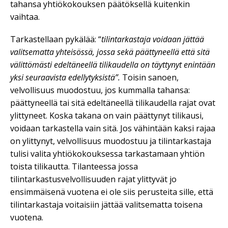
tahansa yhtiökokouksen päätöksellä kuitenkin
vaihtaa.
Tarkastellaan pykälää: “
tilintarkastaja voidaan jättää
valitsematta yhteisössä, jossa sekä päättyneellä että sitä
välittömästi edeltäneellä tilikaudella on täyttynyt enintään
yksi seuraavista edellytyksistä”.
Toisin sanoen,
velvollisuus muodostuu, jos kummalla tahansa:
päättyneellä tai sitä edeltäneellä tilikaudella rajat ovat
ylittyneet. Koska takana on vain päättynyt tilikausi,
voidaan tarkastella vain sitä. Jos vähintään kaksi rajaa
on ylittynyt, velvollisuus muodostuu ja tilintarkastaja
tulisi valita yhtiökokouksessa tarkastamaan yhtiön
toista tilikautta. Tilanteessa jossa
tilintarkastusvelvollisuuden rajat ylittyvät jo
ensimmäisenä vuotena ei ole siis perusteita sille, että
tilintarkastaja voitaisiin jättää valitsematta toisena
vuotena.