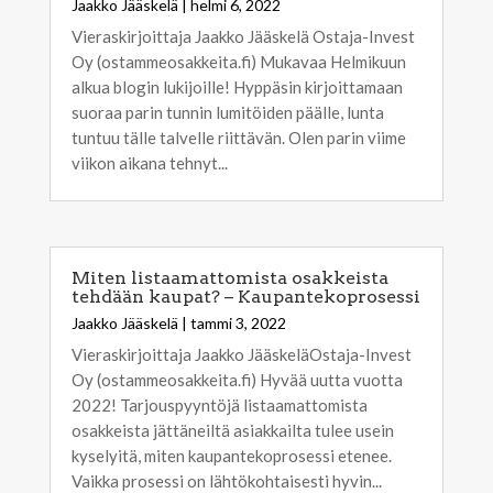
Jaakko Jääskelä
|
helmi 6, 2022
Vieraskirjoittaja Jaakko Jääskelä Ostaja-Invest
Oy (ostammeosakkeita.fi) Mukavaa Helmikuun
alkua blogin lukijoille! Hyppäsin kirjoittamaan
suoraa parin tunnin lumitöiden päälle, lunta
tuntuu tälle talvelle riittävän. Olen parin viime
viikon aikana tehnyt...
Miten listaamattomista osakkeista
tehdään kaupat? – Kaupantekoprosessi
Jaakko Jääskelä
|
tammi 3, 2022
Vieraskirjoittaja Jaakko JääskeläOstaja-Invest
Oy (ostammeosakkeita.fi) Hyvää uutta vuotta
2022! Tarjouspyyntöjä listaamattomista
osakkeista jättäneiltä asiakkailta tulee usein
kyselyitä, miten kaupantekoprosessi etenee.
Vaikka prosessi on lähtökohtaisesti hyvin...