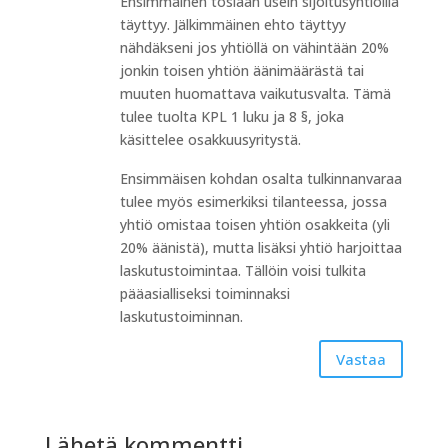
Ensimmäinen tosiaan usein sijoitusyhtiöillä
täyttyy. Jälkimmäinen ehto täyttyy
nähdäkseni jos yhtiöllä on vähintään 20%
jonkin toisen yhtiön äänimäärästä tai
muuten huomattava vaikutusvalta. Tämä
tulee tuolta KPL 1 luku ja 8 §, joka
käsittelee osakkuusyritystä.
Ensimmäisen kohdan osalta tulkinnanvaraa
tulee myös esimerkiksi tilanteessa, jossa
yhtiö omistaa toisen yhtiön osakkeita (yli
20% äänistä), mutta lisäksi yhtiö harjoittaa
laskutustoimintaa. Tällöin voisi tulkita
pääasialliseksi toiminnaksi
laskutustoiminnan.
Vastaa
Lähetä kommentti