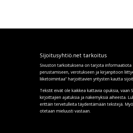
Sijoitusyhtiö.net tarkoitus
Sivuston tarkoituksena on tarjota informaatiota
perustamiseen, verotukseen ja kirjanpitoon liitty
liiketoimintaa” harjoittavien yritysten kautta sijoi
Tekstit eivät ole kaikkea kattavia opuksia, vaa
kirjoittajien ajatuksia ja näkemyksiä aiheesta. 
erittäin tervetulleita täydentämään tekstejä. Myö
otetaan mieluusti vastaan.