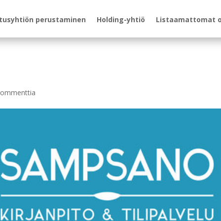
itusyhtiön perustaminen
Holding-yhtiö
Listaamattomat 
Kommenttia