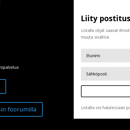
t
Liity postitus
Listalla olijat saavat ilmo
muuta sisältöä.
sipalvelua
Listalta voi halutessaan po
sin foorumilla