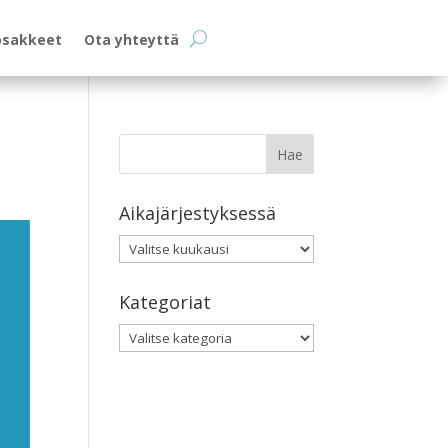
osakkeet
Ota yhteyttä
Aikajärjestyksessä
Aikajärjestyksessä
Kategoriat
Kategoriat