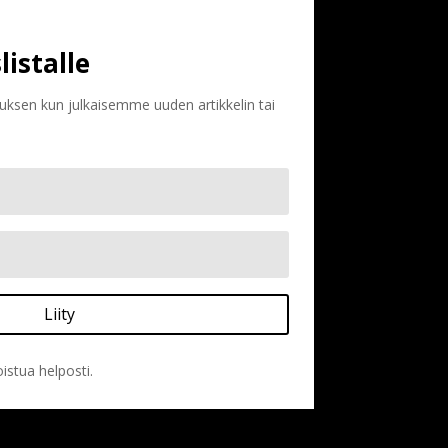
listalle
ituksen kun julkaisemme uuden artikkelin tai
Liity
istua helposti.