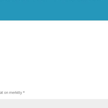
tät on merkitty
*