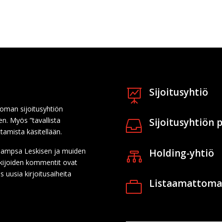
Sijoitusyhtiö

 oman sijoitusyhtiön
en. Myös ”tavallista
Sijoitusyhtiön

ttamista käsitellään.
n Sampsa Leskisen ja muiden
Holding-yhtiö

Lukijoiden kommentit ovat
s uusia kirjoitusaiheita
Listaamattoma
