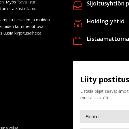
en. Myös ”tavallista
Sijoitusyhtiön

ttamista käsitellään.
n Sampsa Leskisen ja muiden
Holding-yhtiö

Lukijoiden kommentit ovat
s uusia kirjoitusaiheita
Listaamattoma

t
Liity postitus
Listalla olijat saavat ilmo
muuta sisältöä.
sipalvelua