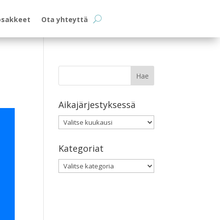
osakkeet
Ota yhteyttä
Aikajärjestyksessä
Aikajärjestyksessä
Kategoriat
Kategoriat