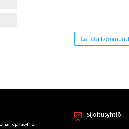
Sijoitusyhtiö

 oman sijoitusyhtiön