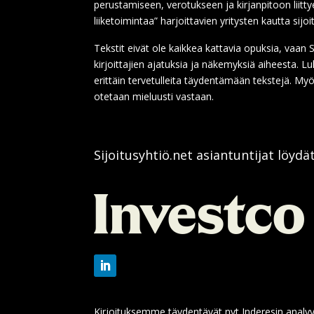
perustamiseen, verotukseen ja kirjanpitoon liitty
liiketoimintaa” harjoittavien yritysten kautta sijoi
Tekstit eivät ole kaikkea kattavia opuksia, vaa
kirjoittajien ajatuksia ja näkemyksiä aiheesta. 
erittäin tervetulleita täydentämään tekstejä. Myö
otetaan mieluusti vastaan.
Sijoitusyhtiö.net asiantuntijat löydä
Kirjoituksemme täydentävät nyt Inderesin analyy