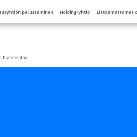
itusyhtiön perustaminen
Holding-yhtiö
Listaamattomat 
0 Kommenttia