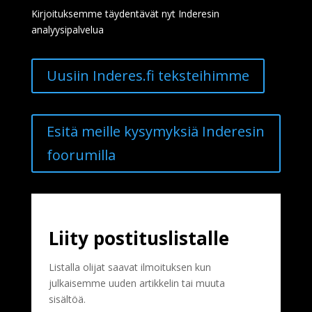
Kirjoituksemme täydentävät nyt Inderesin
analyysipalvelua
Uusiin Inderes.fi teksteihimme
Esitä meille kysymyksiä Inderesin
foorumilla
Liity postituslistalle
Listalla olijat saavat ilmoituksen kun
julkaisemme uuden artikkelin tai muuta
sisältöä.