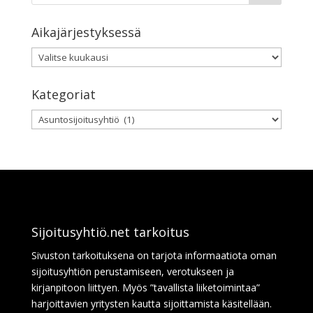
Aikajärjestyksessä
Aikajärjestyksessä
Kategoriat
Kategoriat
Sijoitusyhtiö.net tarkoitus
Sivuston tarkoituksena on tarjota informaatiota oman
sijoitusyhtiön perustamiseen, verotukseen ja
kirjanpitoon liittyen. Myös ”tavallista liiketoimintaa”
harjoittavien yritysten kautta sijoittamista käsitellään.