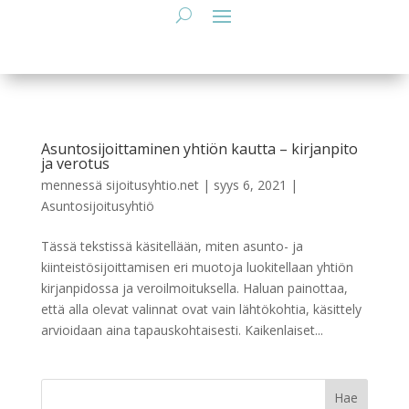
Asuntosijoittaminen yhtiön kautta – kirjanpito
ja verotus
mennessä
sijoitusyhtio.net
|
syys 6, 2021
|
Asuntosijoitusyhtiö
Tässä tekstissä käsitellään, miten asunto- ja
kiinteistösijoittamisen eri muotoja luokitellaan yhtiön
kirjanpidossa ja veroilmoituksella. Haluan painottaa,
että alla olevat valinnat ovat vain lähtökohtia, käsittely
arvioidaan aina tapauskohtaisesti. Kaikenlaiset...