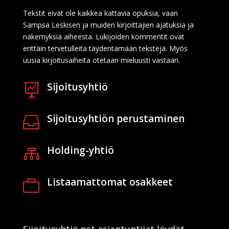
Tekstit eivät ole kaikkea kattavia opuksia, vaan
Sampsa Leskisen ja muiden kirjoittajien ajatuksia ja
näkemyksiä aiheesta. Lukijoiden kommentit ovat
erittäin tervetulleita täydentämään tekstejä. Myös
uusia kirjoitusaiheita otetaan mieluusti vastaan.
Sijoitusyhtiö

Sijoitusyhtiön perustaminen

Holding-yhtiö

Listaamattomat osakkeet

Sijoitusyhtiö.net asiantuntijat löydät